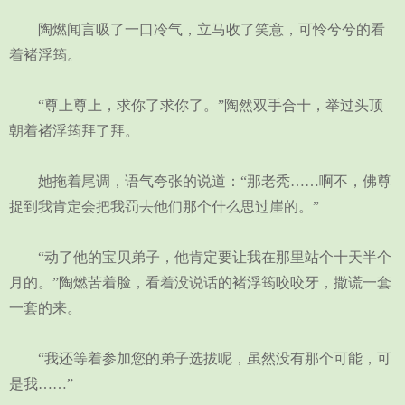
陶燃闻言吸了一口冷气，立马收了笑意，可怜兮兮的看
着褚浮筠。
“尊上尊上，求你了求你了。”陶然双手合十，举过头顶
朝着褚浮筠拜了拜。
她拖着尾调，语气夸张的说道：“那老秃……啊不，佛尊
捉到我肯定会把我罚去他们那个什么思过崖的。”
“动了他的宝贝弟子，他肯定要让我在那里站个十天半个
月的。”陶燃苦着脸，看着没说话的褚浮筠咬咬牙，撒谎一套
一套的来。
“我还等着参加您的弟子选拔呢，虽然没有那个可能，可
是我……”