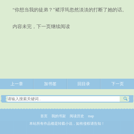
“你想当我的徒弟？”褚浮筠忽然淡淡的打断了她的话。
内容未完，下一页继续阅读
上一章
加书签
回目录
下一页
首页
我的书架
阅读历史
map
本站所有作品都是转载小说，如有侵权请告知！