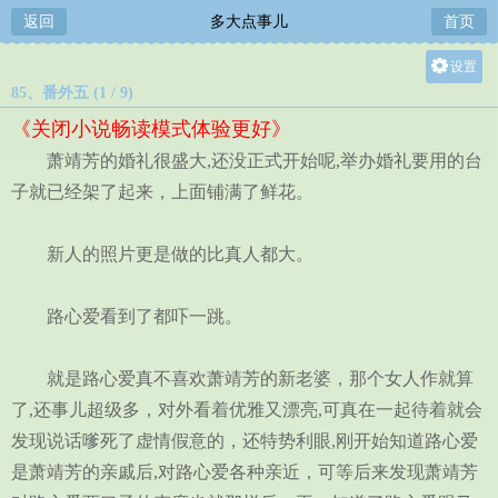
返回
多大点事儿
首页
设置
85、番外五 (1 / 9)
关灯
《关闭小说畅读模式体验更好》
大
萧靖芳的婚礼很盛大,还没正式开始呢,举办婚礼要用的台
中
子就已经架了起来，上面铺满了鲜花。
小
新人的照片更是做的比真人都大。
路心爱看到了都吓一跳。
就是路心爱真不喜欢萧靖芳的新老婆，那个女人作就算
了,还事儿超级多，对外看着优雅又漂亮,可真在一起待着就会
发现说话嗲死了虚情假意的，还特势利眼,刚开始知道路心爱
是萧靖芳的亲戚后,对路心爱各种亲近，可等后来发现萧靖芳