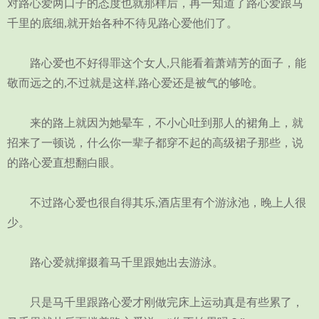
对路心爱两口子的态度也就那样后，再一知道了路心爱跟马
千里的底细,就开始各种不待见路心爱他们了。
路心爱也不好得罪这个女人,只能看着萧靖芳的面子，能
敬而远之的,不过就是这样,路心爱还是被气的够呛。
来的路上就因为她晕车，不小心吐到那人的裙角上，就
招来了一顿说，什么你一辈子都穿不起的高级裙子那些，说
的路心爱直想翻白眼。
不过路心爱也很自得其乐,酒店里有个游泳池，晚上人很
少。
路心爱就撺掇着马千里跟她出去游泳。
只是马千里跟路心爱才刚做完床上运动真是有些累了，