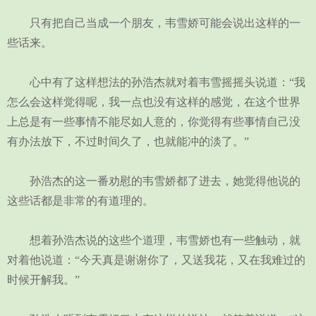
只有把自己当成一个朋友，韦雪娇可能会说出这样的一
些话来。
心中有了这样想法的孙浩杰就对着韦雪摇摇头说道：“我
怎么会这样觉得呢，我一点也没有这样的感觉，在这个世界
上总是有一些事情不能尽如人意的，你觉得有些事情自己没
有办法放下，不过时间久了，也就能冲的淡了。”
孙浩杰的这一番劝慰的韦雪娇都了进去，她觉得他说的
这些话都是非常的有道理的。
想着孙浩杰说的这些个道理，韦雪娇也有一些触动，就
对着他说道：“今天真是谢谢你了，又送我花，又在我难过的
时候开解我。”