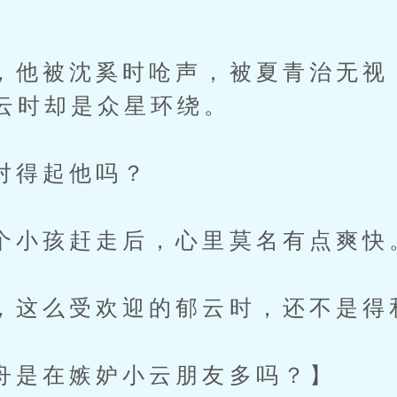
被沈奚时呛声，被夏青治无视
云时却是众星环绕。
得起他吗？
孩赶走后，心里莫名有点爽快
么受欢迎的郁云时，还不是得
在嫉妒小云朋友多吗？】