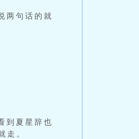
说两句话的就
。
看到夏星辞也
就走。