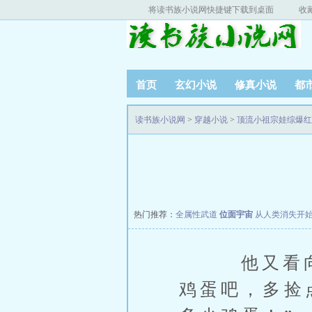
将读书族小说网快捷键下载到桌面
收
首页
玄幻小说
修真小说
都
读书族小说网
>
穿越小说
>
顶流小祖宗娃综爆红
热门推荐：
全属性武道
位面宇宙
从人类消失开
他又看向沈
鸡蛋吧，多捡