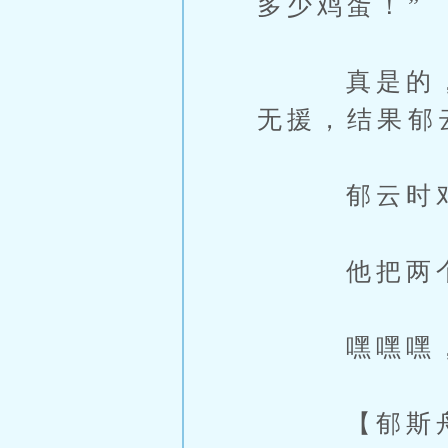
多少鸡蛋！”
真是的，他
无援，结果郁
郁云时对
他把两个小
嘿嘿嘿，这
【郁斯舟是