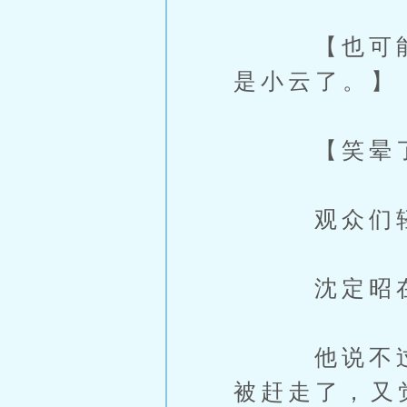
【也可能是
是小云了。】
【笑晕了
观众们轻松
沈定昭在心
他说不过沈
被赶走了，又