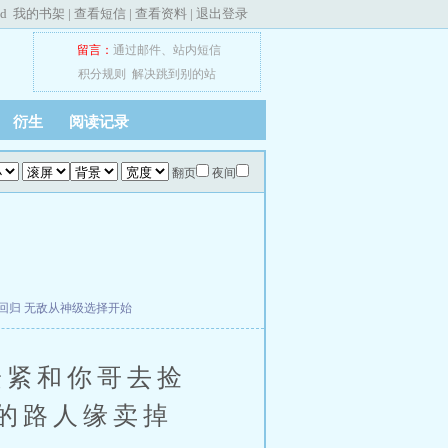
ed
我的书架
|
查看短信
|
查看资料
|
退出登录
留言：
通过邮件
、
站内短信
积分规则
解决跳到别的站
衍生
阅读记录
翻页
夜间
回归
无敌从神级选择开始
紧和你哥去捡
的路人缘卖掉