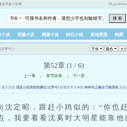
Hi,
undefin
藏读书族小说网
搜 索
书名
市小说
穿越小说
网游小说
科幻小说
其他类型
纯爱
[古穿今]
>
第52章 (1 / 6)
上一章
章节目录
下一页
←
→
始
通天武皇
顶流小祖宗娃综爆红[古穿今]
影视世界当神探
特种兵之融合万物系统
巫在
定昭，跟赶小鸡似的：“你也赶
点，我要看看沈奚时大明星能靠他