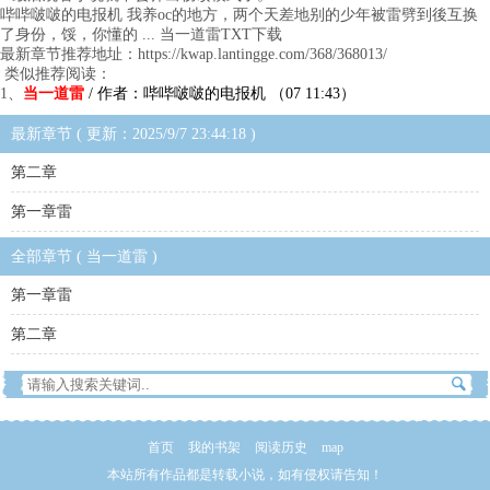
哔哔啵啵的电报机 我养oc的地方，两个天差地别的少年被雷劈到後互换
了身份，馁，你懂的 ... 当一道雷TXT下载
最新章节推荐地址：https://kwap.lantingge.com/368/368013/
类似推荐阅读：
1、
当一道雷
/ 作者：哔哔啵啵的电报机 （07 11:43）
最新章节 ( 更新：2025/9/7 23:44:18 )
第二章
第一章雷
全部章节 ( 当一道雷 )
第一章雷
第二章
首页
我的书架
阅读历史
map
本站所有作品都是转载小说，如有侵权请告知！