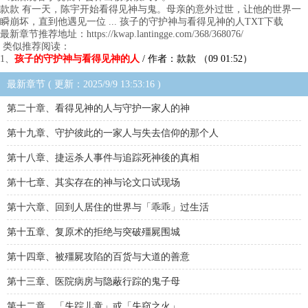
款款 有一天，陈宇开始看得见神与鬼。母亲的意外过世，让他的世界一
瞬崩坏，直到他遇见一位 ... 孩子的守护神与看得见神的人TXT下载
最新章节推荐地址：https://kwap.lantingge.com/368/368076/
类似推荐阅读：
1、
孩子的守护神与看得见神的人
/ 作者：款款 （09 01:52）
最新章节 ( 更新：2025/9/9 13:53:16 )
第二十章、看得见神的人与守护一家人的神
第十九章、守护彼此的一家人与失去信仰的那个人
第十八章、捷运杀人事件与追踪死神後的真相
第十七章、其实存在的神与论文口试现场
第十六章、回到人居住的世界与「乖乖」过生活
第十五章、复原术的拒绝与突破殭屍围城
第十四章、被殭屍攻陷的百货与大道的善意
第十三章、医院病房与隐蔽行踪的鬼子母
第十二章、「失踪儿童」或「失窃之火」