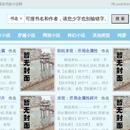
Hi,
undefin
藏读书族小说网
搜 索
书名
市小说
穿越小说
网游小说
科幻小说
其他类型
纯爱
全属
佚名
轻松末世：开局全属性
佚名
碎片
 末世：开
精选来自———— 末世：开
松,男频 捡
局全属性碎片 开放式,轻松,男频 捡
，获得职业
取【全属性】碎片*1，获得职业
。 捡取
【进化者】【念力师】。 捡取
|1)，碎片
【脉冲手枪】碎片*1，(1|1)，碎片
魔神刀】碎
数量已满。 捡取【附魔神刀】碎
数量已满。
片*1，（3|3），碎片数量已满。
碎片
佚名
末世：开局全属性碎片
佚名
1，
捡取【智能战车】碎片*1，
无删减
......
（10|10），碎片数量已满。 ......
 末世：开
精选来自———— 末世：开
能变强。
穿越末世，捡取碎片就能变强。
松,男频 捡
局全属性碎片 开放式,轻松,男频 捡
末世，别人
在丧尸和变异兽横行的末世，别人
，获得职业
取【全属性】碎片*1，获得职业
。 苏晨反
都挣扎求存，拼命躲藏。 苏晨反
。 捡取
【进化者】【念力师】。 捡取
尸，哪里就
其道而行之，哪里有丧尸，哪里就