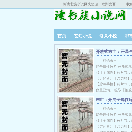
将读书族小说网快捷键下载到桌面
收
首页
玄幻小说
修真小说
都
开放式末世：开局
性碎片
精选来自————
局全属性碎片 开放式,轻
取【全属性】碎片*1
【进化者】【念力师】
【脉冲手枪】碎片*1，(1
数量已满。 捡取【附
片*1，（3|3），碎片
末世：开局全属性
捡取【智能战车】碎片*
大结局
（10|10），碎片数量已满。 
精选来自————
穿越末世，捡取碎片就
局全属性碎片 开放式,轻
在丧尸和变异兽横行的
取【全属性】碎片*1
都挣扎求存，拼命躲藏
【进化者】【念力师】
其道而行之，哪里有丧