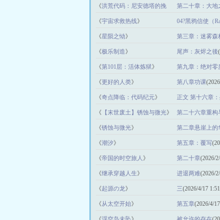
《
洪荒代码：尼安德塔的挽
第二十章：大地
歌
》
《
宇宙求救热线
》
04?黑鸦信使（Ra
《
星陨之恸
》
第三章：迷雾森
《
极乐制造
》
尾声：灰烬之後
《
第101层：活体炼狱
》
第九章：绝对零
《
更好的人类
》
第八章功课
(2026
《
奇点降临：代码纪元
》
正文 第十六章
(2026/2/17 16:30:
《
【末世废土】锈蚀与微光
》
第二十六章重构
《
锈蚀与微光
》
第二章悬崖上的
《
潮汐
》
第五章：覆写
(20
《
帝国的时空旅人
》
第二十章
(2026/2/
《
继承穿越人生
》
进退两难
(2026/2
《
起源の龙
》
三
(2026/4/17 1:51
《
从太空开始
》
第五章
(2026/4/17
《
浮空岛未坠
》
被允许的存在
(20