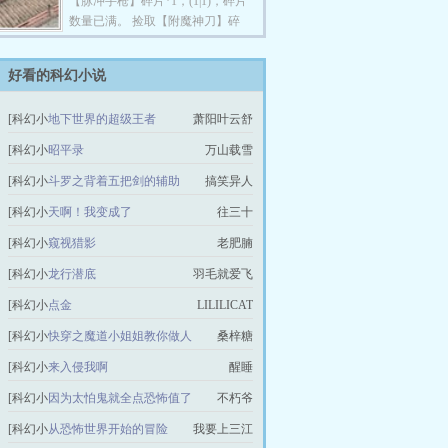
【脉冲手枪】碎片*1，(1|1)，碎片
有他的身影。 所过之处，丧尸尽
数量已满。 捡取【附魔神刀】碎
皆被灭。 捡着碎片，开着能够移
片*1，（3|3），碎片数量已满。
动的基地，在末世横行无忌，逍遥
捡取【智能战车】碎片*1，
好看的科幻小说
快活。
（10|10），碎片数量已满。 ......
穿越末世，捡取碎片就能变强。
[科幻小
地下世界的超级王者
萧阳叶云舒
在丧尸和变异兽横行的末世，别人
都挣扎求存，拼命躲藏。 苏晨反
说]
[科幻小
昭平录
万山载雪
其道而行之，哪里有丧尸，哪里就
说]
[科幻小
斗罗之背着五把剑的辅助
有他的身影。 所过之处，丧尸尽
搞笑异人
皆被灭。 捡着碎片，开着能够移
说]
[科幻小
天啊！我变成了
往三十
动的基地，在末世横行无忌，逍遥
说]
快活。
[科幻小
窥视猎影
老肥腩
说]
[科幻小
龙行潜底
羽毛就爱飞
说]
[科幻小
点金
LILILICAT
说]
[科幻小
快穿之魔道小姐姐教你做人
桑梓糖
说]
[科幻小
来入侵我啊
醒睡
说]
[科幻小
因为太怕鬼就全点恐怖值了
不朽爷
说]
[科幻小
从恐怖世界开始的冒险
我要上三江