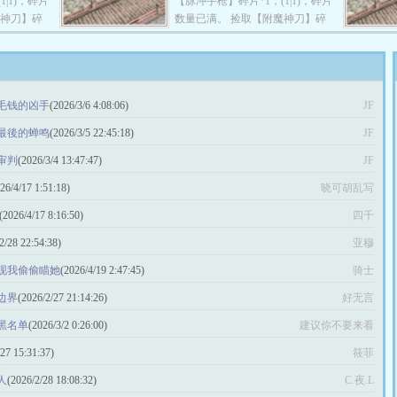
|1)，碎片
【脉冲手枪】碎片*1，(1|1)，碎片
处，丧尸尽
有他的身影。 所过之处，丧尸尽
魔神刀】碎
数量已满。 捡取【附魔神刀】碎
开着能够移
皆被灭。 捡着碎片，开着能够移
数量已满。
片*1，（3|3），碎片数量已满。
无忌，逍遥
动的基地，在末世横行无忌，逍遥
1，
捡取【智能战车】碎片*1，
快活。
......
（10|10），碎片数量已满。 ......
能变强。
穿越末世，捡取碎片就能变强。
毛钱的凶手
(2026/3/6 4:08:06)
JF
末世，别人
在丧尸和变异兽横行的末世，别人
。 苏晨反
都挣扎求存，拼命躲藏。 苏晨反
最後的蝉鸣
(2026/3/5 22:45:18)
JF
尸，哪里就
其道而行之，哪里有丧尸，哪里就
处，丧尸尽
审判
(2026/3/4 13:47:47)
有他的身影。 所过之处，丧尸尽
JF
开着能够移
皆被灭。 捡着碎片，开着能够移
26/4/17 1:51:18)
晓可胡乱写
无忌，逍遥
动的基地，在末世横行无忌，逍遥
快活。
(2026/4/17 8:16:50)
四千
2/28 22:54:38)
亚穆
发现我偷偷瞄她
(2026/4/19 2:47:45)
骑士
边界
(2026/2/27 21:14:26)
好无言
黑名单
(2026/3/2 0:26:00)
建议你不要来看
/27 15:31:37)
筱菲
人
(2026/2/28 18:08:32)
C.夜.L