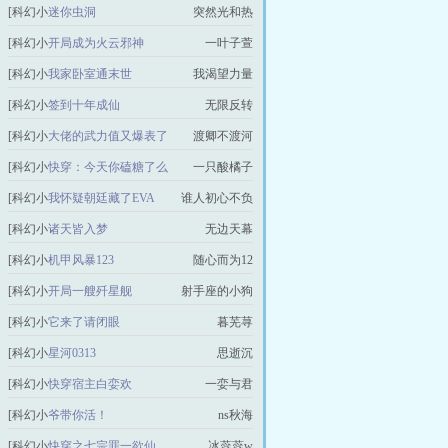
说]
[科幻小
迷你虫洞
突然光和热
说]
[科幻小
开局成为火云邪神
一叶子萱
说]
[科幻小
我家卧室通末世
我渴望力量
说]
[科幻小
签到十年成仙
无限反转
说]
[科幻小
大佬的武力值又爆表了
渡卿不渡河
说]
[科幻小
快穿：今天你磕糖了么
一只酸橘子
说]
[科幻小
我怀疑朝廷藏了EVA
谁人初心不负
说]
[科幻小
诸天皆入梦
无边天幕
说]
[科幻小
机甲风暴123
随心而为12
说]
[科幻小
开局一艘歼星舰
射手座的小狗
说]
[科幻小
它来了请闭眼
暮芜荨
说]
[科幻小
星河0313
思逝沉
说]
[科幻小
快穿宿主白娈欢
一娈与君
说]
[科幻小
爷带你活！
ns秋海
说]
[科幻小
快穿之七宗罪一欲仙
冰蕊蕊w