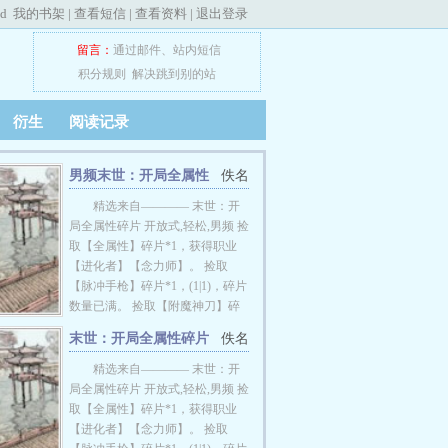
ed
我的书架
|
查看短信
|
查看资料
|
退出登录
留言：
通过邮件
、
站内短信
积分规则
解决跳到别的站
衍生
阅读记录
男频末世：开局全属性
佚名
碎片
精选来自———— 末世：开
局全属性碎片 开放式,轻松,男频 捡
取【全属性】碎片*1，获得职业
【进化者】【念力师】。 捡取
【脉冲手枪】碎片*1，(1|1)，碎片
数量已满。 捡取【附魔神刀】碎
片*1，（3|3），碎片数量已满。
末世：开局全属性碎片
佚名
捡取【智能战车】碎片*1，
完整版
（10|10），碎片数量已满。 ......
精选来自———— 末世：开
穿越末世，捡取碎片就能变强。
局全属性碎片 开放式,轻松,男频 捡
在丧尸和变异兽横行的末世，别人
取【全属性】碎片*1，获得职业
都挣扎求存，拼命躲藏。 苏晨反
【进化者】【念力师】。 捡取
其道而行之，哪里有丧尸，哪里就