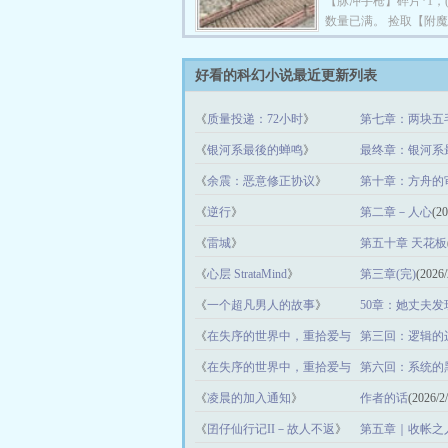
【脉冲手枪】碎片*1，(1
有他的身影。 所过之
数量已满。 捡取【附
皆被灭。 捡着碎片，
片*1，（3|3），碎片
动的基地，在末世横行
捡取【智能战车】碎片*
好看的科幻小说最近更新列表
快活。
（10|10），碎片数量已满。 
穿越末世，捡取碎片就
《
质量投递：72小时
》
第七章：两块五
在丧尸和变异兽横行的
都挣扎求存，拼命躲藏
《
银河系最後的蝉鸣
》
最终章：银河系
其道而行之，哪里有丧
《
余震：恶意修正协议
》
有他的身影。 所过之
第十章：方舟的
皆被灭。 捡着碎片，
《
逆行
》
第二章－人心
(20
动的基地，在末世横行
快活。
《
雷城
》
第五十章 天花板
《
心层 StrataMind
》
第三章(完)
(2026/
《
一个超凡男人的故事
》
50章：她丈夫
《
在失序的世界中，重拾爱与
第三回：逻辑的
自我 -- 第一部曲：《被遗忘的
《
在失序的世界中，重拾爱与
第六回：系统的
系统》
》
自我 -- 第一部曲：《被遗忘的
《
凌晨的加入通知
》
作者的话
(2026/2
系统》
》
《
囝仔仙行记II－故人不返
》
第五章｜收帐之