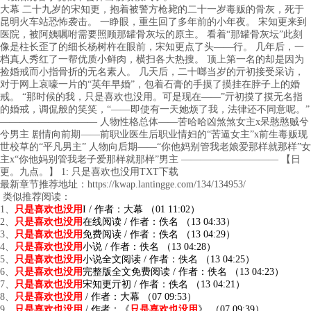
大幕 二十九岁的宋知更，抱着被警方枪毙的二十一岁毒贩的骨灰，死于
昆明火车站恐怖袭击。 一睁眼，重生回了多年前的小年夜。 宋知更来到
医院，被阿姨嘱咐需要照顾那罐骨灰坛的原主。 看着“那罐骨灰坛”此刻
像是柱长歪了的细长杨树杵在眼前，宋知更点了头——行。 几年后，一
档真人秀红了一帮优质小鲜肉，横扫各大热搜。 顶上第一名的却是因为
捡婚戒而小指骨折的无名素人。 几天后，二十啷当岁的亓初接受采访，
对于网上哀嚎一片的“英年早婚”，包着石膏的手摸了摸挂在脖子上的婚
戒。 “那时候的我，只是喜欢也没用。可是现在——”亓初摸了摸无名指
的婚戒，调侃般的笑笑，“——即使有一天她烦了我，法律还不同意呢。”
—————————— 人物性格总体——苦哈哈凶煞煞女主x呆憨憨贼兮
兮男主 剧情向前期——前职业医生后职业情妇的“苦逼女主”x前生毒贩现
世校草的“平凡男主” 人物向后期——“你他妈别管我老娘爱那样就那样”女
主x“你他妈别管我老子爱那样就那样”男主 —————————— 【日
更。九点。】 1: 只是喜欢也没用TXT下载
最新章节推荐地址：https://kwap.lantingge.com/134/134953/
类似推荐阅读：
1、
只是喜欢也没用
I / 作者：大幕 （01 11:02）
2、
只是喜欢也没用
在线阅读 / 作者：佚名 （13 04:33）
3、
只是喜欢也没用
免费阅读 / 作者：佚名 （13 04:29）
4、
只是喜欢也没用
小说 / 作者：佚名 （13 04:28）
5、
只是喜欢也没用
小说全文阅读 / 作者：佚名 （13 04:25）
6、
只是喜欢也没用
完整版全文免费阅读 / 作者：佚名 （13 04:23）
7、
只是喜欢也没用
宋知更亓初 / 作者：佚名 （13 04:21）
8、
只是喜欢也没用
/ 作者：大幕 （07 09:53）
9、
只是喜欢也没用
/ 作者：《
只是喜欢也没用
》 （07 09:39）