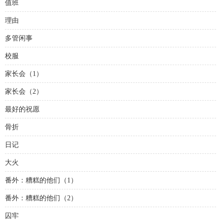
值班
理由
多管闲事
校服
家长会（1）
家长会（2）
最好的祝愿
骨折
日记
大火
番外：糟糕的他们（1）
番外：糟糕的他们（2）
囚牢