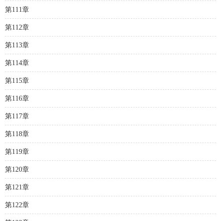
第111章
第112章
第113章
第114章
第115章
第116章
第117章
第118章
第119章
第120章
第121章
第122章