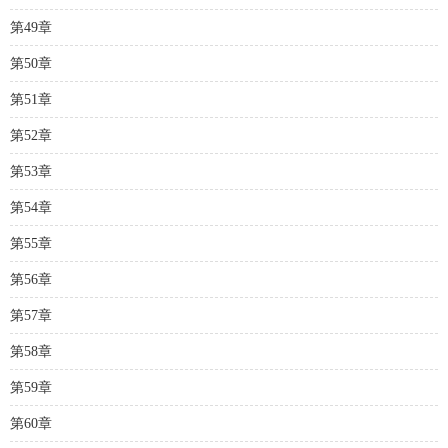
第49章
第50章
第51章
第52章
第53章
第54章
第55章
第56章
第57章
第58章
第59章
第60章