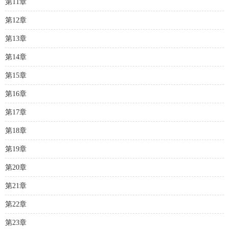
第11章
第12章
第13章
第14章
第15章
第16章
第17章
第18章
第19章
第20章
第21章
第22章
第23章