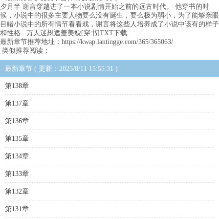
夕月半 谢言穿越进了一本小说剧情开始之前的远古时代。 他穿书的时
候，小说中的很多主要人物要么没有诞生，要么极为弱小，为了能够亲眼
目睹小说中的所有情节看看戏，谢言将这些人培养成了小说中该有的样子
和性格.. 万人迷想遮盖美貌[穿书]TXT下载
最新章节推荐地址：https://kwap.lantingge.com/365/365063/
类似推荐阅读：
最新章节 ( 更新：2025/8/11 15:55:31 )
第138章
第137章
第136章
第135章
第134章
第133章
第132章
第131章