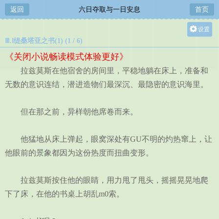
返回
六日夺取与一日安息
首页
设置
Ⅲ.Ⅰ缇桑塔亚之书(1) (1 / 6)
关灯
《关闭小说畅读模式体验更好》
大
拉兹莫斯在他宿舍的房间里，平稳地躺在床上，准备和
中
无数的意识连结，潜进造物们最深沉、最隐密的意识海里。
小
但在那之前，异样朝他席卷而来。
他猛地从床上弹起，眼窝深处有GU不明的灼热窜上，让
他眼前的景象都因为这份热度而扭曲变形。
拉兹莫斯按住他的眼睛，用力甩了甩头，摇摇晃晃地爬
下了床，在他的书桌上胡乱m0索。