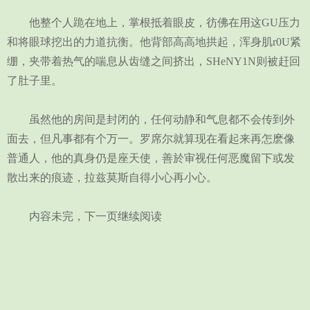
他整个人跪在地上，掌根抵着眼皮，彷佛在用这GU压力
和将眼球挖出的力道抗衡。他背部高高地拱起，浑身肌r0U紧
绷，夹带着热气的喘息从齿缝之间挤出，SHeNY1N则被赶回
了肚子里。
虽然他的房间是封闭的，任何动静和气息都不会传到外
面去，但凡事都有个万一。罗席尔就算现在看起来再怎麽像
普通人，他的真身仍是座天使，善於审视任何恶魔留下或发
散出来的痕迹，拉兹莫斯自得小心再小心。
内容未完，下一页继续阅读