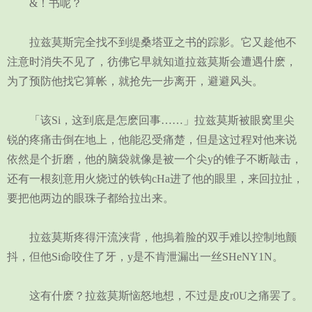
&！书呢？
拉兹莫斯完全找不到缇桑塔亚之书的踪影。它又趁他不
注意时消失不见了，彷佛它早就知道拉兹莫斯会遭遇什麽，
为了预防他找它算帐，就抢先一步离开，避避风头。
「该Si，这到底是怎麽回事……」拉兹莫斯被眼窝里尖
锐的疼痛击倒在地上，他能忍受痛楚，但是这过程对他来说
依然是个折磨，他的脑袋就像是被一个尖y的锥子不断敲击，
还有一根刻意用火烧过的铁钩cHa进了他的眼里，来回拉扯，
要把他两边的眼珠子都给拉出来。
拉兹莫斯疼得汗流浃背，他摀着脸的双手难以控制地颤
抖，但他Si命咬住了牙，y是不肯泄漏出一丝SHeNY1N。
这有什麽？拉兹莫斯恼怒地想，不过是皮r0U之痛罢了。