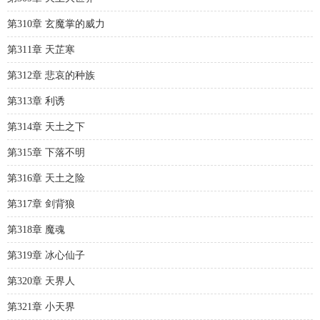
第310章 玄魔掌的威力
第311章 天芷寒
第312章 悲哀的种族
第313章 利诱
第314章 天土之下
第315章 下落不明
第316章 天土之险
第317章 剑背狼
第318章 魔魂
第319章 冰心仙子
第320章 天界人
第321章 小天界