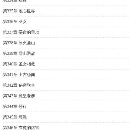
第334章 炎族
第335章 地心世界
第336章 圣女
第337章 要命的雷劫
第338章 冰火圣山
第339章 雪山遇敌
第340章 圣女相救
第341章 上古秘闻
第342章 秘密联合
第343章 魔皇老爹
第344章 恶行
第345章 邪派
第346章 玄魔的厉害