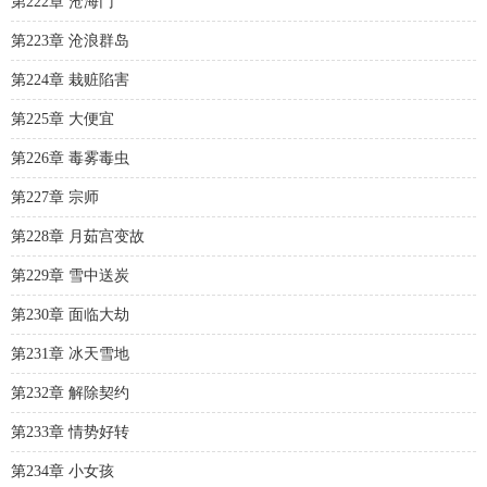
第222章 沧海门
第223章 沧浪群岛
第224章 栽赃陷害
第225章 大便宜
第226章 毒雾毒虫
第227章 宗师
第228章 月茹宫变故
第229章 雪中送炭
第230章 面临大劫
第231章 冰天雪地
第232章 解除契约
第233章 情势好转
第234章 小女孩