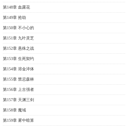
第148章 血露花
第149章 抢劫
第150章 不小心的
第151章 九叶灵芝
第152章 悬殊之战
第153章 生死契约
第154章 溶金淬体
第155章 禁忌森林
第156章 上古强者
第157章 天渊三剑
第158章 魔域
第159章 雾中暗算