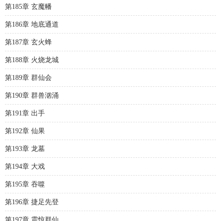
第185章 玄魔幡
第186章 地底通道
第187章 玄火蜂
第188章 火烧龙城
第189章 群仙会
第190章 群兽汹涌
第191章 出手
第192章 仙果
第193章 龙墓
第194章 大戏
第195章 吞噬
第196章 捷足先登
第197章 震惊群仙