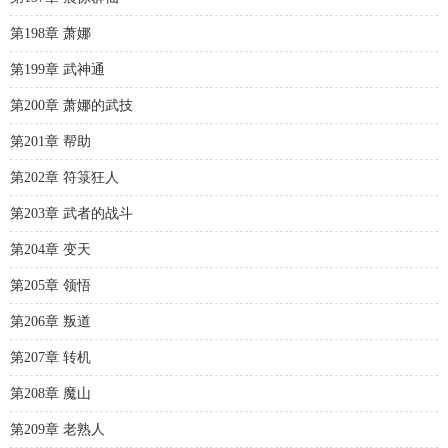
第198章 萧娜
第199章 武神通
第200章 萧娜的武技
第201章 帮助
第202章 符箓狂人
第203章 武者的战斗
第204章 变天
第205章 领悟
第206章 叛道
第207章 转机
第208章 魔山
第209章 老熟人