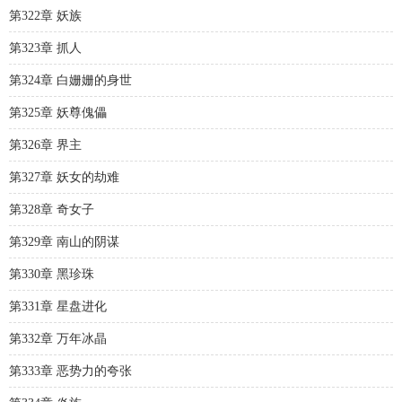
第322章 妖族
第323章 抓人
第324章 白姗姗的身世
第325章 妖尊傀儡
第326章 界主
第327章 妖女的劫难
第328章 奇女子
第329章 南山的阴谋
第330章 黑珍珠
第331章 星盘进化
第332章 万年冰晶
第333章 恶势力的夸张