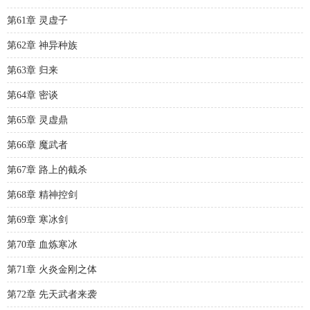
第61章 灵虚子
第62章 神异种族
第63章 归来
第64章 密谈
第65章 灵虚鼎
第66章 魔武者
第67章 路上的截杀
第68章 精神控剑
第69章 寒冰剑
第70章 血炼寒冰
第71章 火炎金刚之体
第72章 先天武者来袭