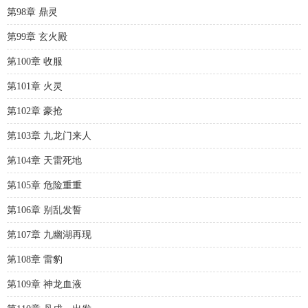
第98章 鼎灵
第99章 玄火殿
第100章 收服
第101章 火灵
第102章 豪抢
第103章 九龙门来人
第104章 天雷死地
第105章 危险重重
第106章 别乱发誓
第107章 九幽湖再现
第108章 雷豹
第109章 神龙血液