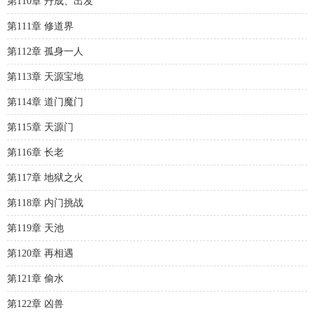
第110章 丹成、出发
第111章 修道界
第112章 孤身一人
第113章 天源宝地
第114章 道门魔门
第115章 天源门
第116章 长老
第117章 地狱之火
第118章 内门挑战
第119章 天池
第120章 再相遇
第121章 偷水
第122章 凶兽