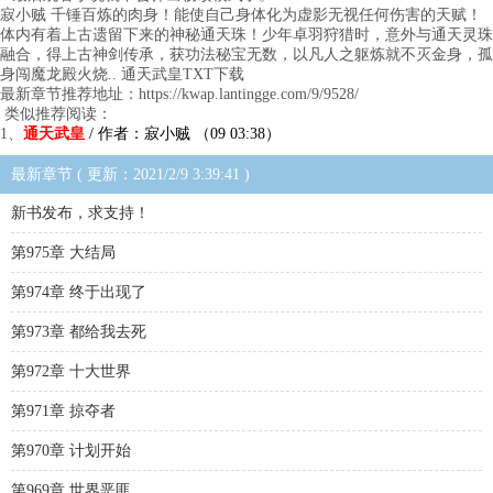
寂小贼 千锤百炼的肉身！能使自己身体化为虚影无视任何伤害的天赋！
体内有着上古遗留下来的神秘通天珠！少年卓羽狩猎时，意外与通天灵珠
融合，得上古神剑传承，获功法秘宝无数，以凡人之躯炼就不灭金身，孤
身闯魔龙殿火烧.. 通天武皇TXT下载
最新章节推荐地址：https://kwap.lantingge.com/9/9528/
类似推荐阅读：
1、
通天武皇
/ 作者：寂小贼 （09 03:38）
最新章节 ( 更新：2021/2/9 3:39:41 )
新书发布，求支持！
第975章 大结局
第974章 终于出现了
第973章 都给我去死
第972章 十大世界
第971章 掠夺者
第970章 计划开始
第969章 世界恶匪