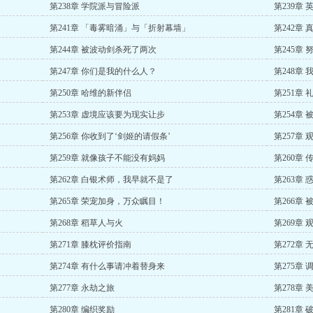
第238章 学院派与冒险派
第239章 
第241章 「毒雾暗涌」与「折射幕墙」
第242章
第244章 被波动剑杀死了两次
第245章
第247章 你们是我的什么人？
第248章
第250章 哈维的新伴侣
第251章 
第253章 虚境应该要为现实让步
第254章
第256章 你收到了‘剑姬的请假条’
第257章
第259章 就像孩子不能没有妈妈
第260章
第262章 白银术师，我早就不是了
第263章
第265章 荣宠加身，万众瞩目！
第266章
第268章 稻草人与火
第269章
第271章 膝枕评价指南
第272章
第274章 有什么事请冲着替身来
第275章 
第277章 永劫之旅
第278章 
第280章 编织奖励
第281章