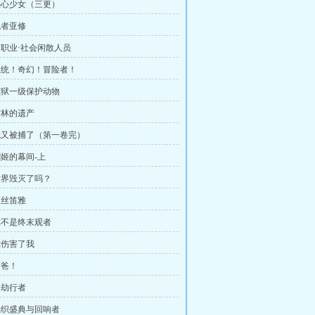
 惑心少女（三更）
观者亚修
 新职业·社会闲散人员
 正统！奇幻！冒险者！
 监狱一级保护动物
 席林的遗产
 我又被捕了（第一卷完）
剑姬的幕间-上
 世界毁灭了吗？
莉丝笛雅
 你不是终末观者
 你伤害了我
爸爸！
永劫行者
 编织盛典与回响者