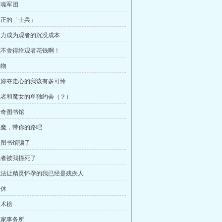
英魂军团
 真正的「士兵」
 努力成为观者的沉没成本
 我不舍得给观者花钱啊！
礼物
 被妳夺走心的我该有多可怜
 观者和魔女的单独约会（？）
 传奇图书馆
 惑魔，带你的路吧
 被图书馆骗了
 观者被我撞死了
 无法让精灵怀孕的我已经是残疾人
调休
美术榜
 破家事务所