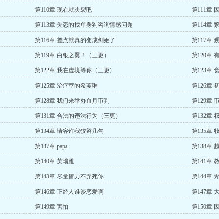
第110章 现在就决裂吧
第111章 
第113章 失恋的找单身狗咨询情感问题
第114章 
第116章 差点就真的变成剑姬了
第117章
第119章 白银之翼！（三更）
第120章
第122章 我在虚境等你（三更）
第123章
第125章 治疗室的希芙琳
第126章 
第128章 我们来举办血月审判
第129章
第131章 合法的违法行为（三更）
第132章
第134章 请容许我狡辩几句
第135章
第137章 papa
第138章
第140章 芙瑞雅
第141章
第143章 尽量留力不弄死你
第144章
第146章 正经人谁谈恋爱啊
第147章
第149章 害怕
第150章