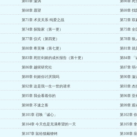
第65章 漩涡
第66章 
第68章 愿望
第69章 找
第71章 术灵关系·纯爱之战
第72章 双
第74章 探险家（第一更）
第75章 
第77章 仪式（第四更）
第78章 
第80章 希芙琳（第七更）
第81章 
第83章 死狂剑姬的成长报告（第十更）
第84章 
第86章 越狱研究社
第87章 
第89章 剑姬你讨厌我吗
第90章 
第92章 这是我一生一世的请求
第93章 
第95章 我会看着你的
第96章 
第98章 不速之客
第99章 
第101章 召唤「诚心」
第102章
第104章 今天也是充满希望的一天
第105章 
第107章 鼠给猫戴镣铐
第108章