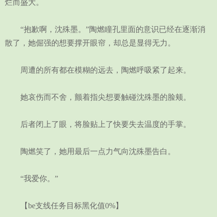
烂而盛大。
“抱歉啊，沈殊墨。”陶燃瞳孔里面的意识已经在逐渐消
散了，她倔强的想要撑开眼帘，却总是显得无力。
周遭的所有都在模糊的远去，陶燃呼吸紧了起来。
她哀伤而不舍，颤着指尖想要触碰沈殊墨的脸颊。
后者闭上了眼，将脸贴上了快要失去温度的手掌。
陶燃笑了，她用最后一点力气向沈殊墨告白。
“我爱你。”
【be支线任务目标黑化值0%】