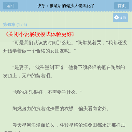
返回
快穿：被渣后的偏执大佬黑化了
首页
设置
第49章 (1 / 6)
关灯
《关闭小说畅读模式体验更好》
大
“可是我们认识的时间那么短。”陶燃笑着哭，“我都还没
中
开始学着做一个合格的女朋友呢。”
小
“是妻子。”沈殊墨纠正道，他将下颌轻轻的抵在陶燃的
发顶上，无声的留着泪。
“我的乐乐很好，不需要学什么。”
陶燃努力的拽着沈殊墨的衣襟，偏头看向窗外。
漫天星河浪漫而长久，斗转星移沧海桑田都永远那样灿