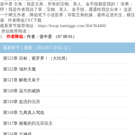
壶中君 主角：我是主角，所有的宝物、美人、金手指都是我的！ 张离：
哼！我是作者我说了算，宝物、美人、金手指，通通给我交出来！ 这是
一个网文作者，降临笔下小说世界，夺取主角机缘，最终证道长生，横压
诸.. 作者降临TXT下载
最新章节推荐地址：https://kwap.lantingge.com/364/364466/
类似推荐阅读：
1、
作者降临
/ 作者：壶中君 （07 08:01）
最新章节 ( 更新：2025/8/7 20:02:32 )
第523章 目标，紫罗界！（大结局）
第522章 域外天魔
第521章 解救天泉子
第520章 远方的威胁
第519章 血洗归元宗
第518章 九离真人驾临
第517章 狠毒的归元宗宗主
第516章 元神成