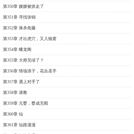
第350章 嫂嫂被抓走了
第351章 寻找张锦
第352章 诛杀焦藤
第353章 才出虎穴，又入狼窝
第354章 蟠龙阁
第355章 大师兄绿了？
第356章 情场浪子，花丛圣手
第357章 遇上对手了
第358章 请教
第359章 元婴，婴成无暇
第360章 仙
第361章 仙路漫漫