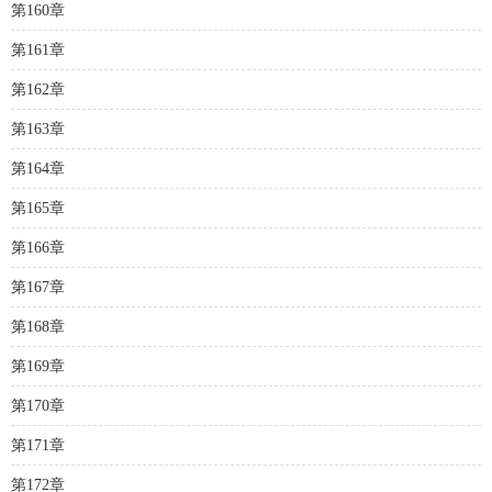
第160章
第161章
第162章
第163章
第164章
第165章
第166章
第167章
第168章
第169章
第170章
第171章
第172章