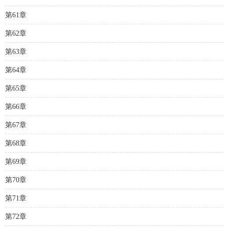
第61章
第62章
第63章
第64章
第65章
第66章
第67章
第68章
第69章
第70章
第71章
第72章