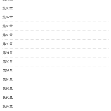
第86章
第87章
第88章
第89章
第90章
第91章
第92章
第93章
第94章
第95章
第96章
第97章