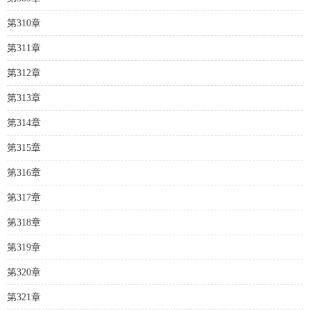
第310章
第311章
第312章
第313章
第314章
第315章
第316章
第317章
第318章
第319章
第320章
第321章