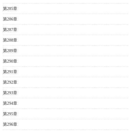
第285章
第286章
第287章
第288章
第289章
第290章
第291章
第292章
第293章
第294章
第295章
第296章