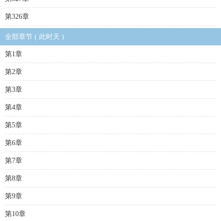
第326章
全部章节 ( 此时天 )
第1章
第2章
第3章
第4章
第5章
第6章
第7章
第8章
第9章
第10章