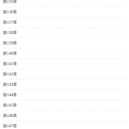
第135章
第136章
第137章
第138章
第139章
第140章
第141章
第142章
第143章
第144章
第145章
第146章
第147章