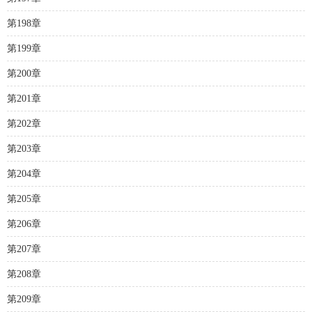
第198章
第199章
第200章
第201章
第202章
第203章
第204章
第205章
第206章
第207章
第208章
第209章