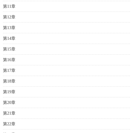
第11章
第12章
第13章
第14章
第15章
第16章
第17章
第18章
第19章
第20章
第21章
第22章