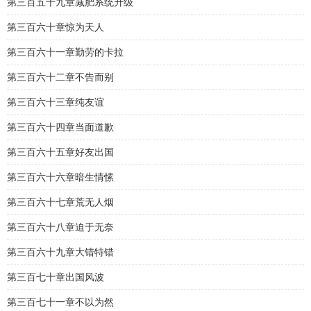
第三百五十九章减肥系统升级
第三百六十章惊为天人
第三百六十一章勤劳的卡拉
第三百六十二章不告而别
第三百六十三章纯友谊
第三百六十四章当面道歉
第三百六十五章好友出国
第三百六十六章暗生情愫
第三百六十七章荒无人烟
第三百六十八章迫于无奈
第三百六十九章大错特错
第三百七十章出国风波
第三百七十一章不以为然