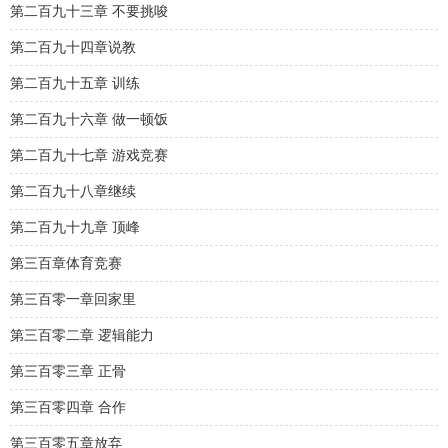
第二百九十三章 不要挑唆
第二百九十四章说教
第二百九十五章 训练
第二百九十六章 做一顿饭
第二百九十七章 游戏竞赛
第二百九十八章继续
第二百九十九章 顶峰
第三百章体育竞赛
第三百零一章回家里
第三百零二章 逻辑能力
第三百零三章 正骨
第三百零四章 合作
第三百零五章放弃