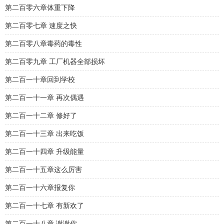
第二百零六章体重下降
第二百零七章 速度之快
第二百零八章毒药的毒性
第二百零九章 工厂机器全部损坏
第二百一十章回到学校
第二百一十一章 再次偶遇
第二百一十二章 修好了
第二百一十三章 出来吃饭
第二百一十四章 升级能量
第二百一十五章这么厉害
第二百一十六章报复你
第二百一十七章 有新欢了
第二百一十八章 谢谢你