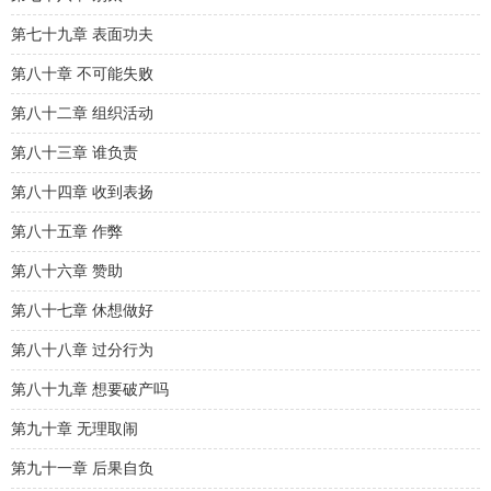
第七十九章 表面功夫
第八十章 不可能失败
第八十二章 组织活动
第八十三章 谁负责
第八十四章 收到表扬
第八十五章 作弊
第八十六章 赞助
第八十七章 休想做好
第八十八章 过分行为
第八十九章 想要破产吗
第九十章 无理取闹
第九十一章 后果自负