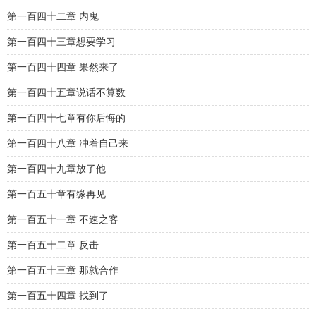
第一百四十二章 内鬼
第一百四十三章想要学习
第一百四十四章 果然来了
第一百四十五章说话不算数
第一百四十七章有你后悔的
第一百四十八章 冲着自己来
第一百四十九章放了他
第一百五十章有缘再见
第一百五十一章 不速之客
第一百五十二章 反击
第一百五十三章 那就合作
第一百五十四章 找到了