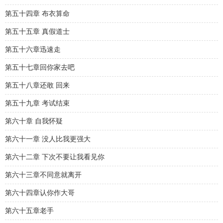
第五十四章 布衣算命
第五十五章 真假道士
第五十六章迅速走
第五十七章回你家去吧
第五十八章还敢 回来
第五十九章 考试结束
第六十章 自我怀疑
第六十一章 没人比我更强大
第六十二章 下次不要让我看见你
第六十三章不同意就离开
第六十四章认你作大哥
第六十五章老手