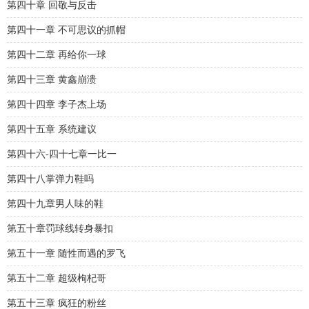
第四十章 回敬与反击
第四十一章 不可思议的抓帽
第四十二章 再给你一球
第四十三章 黄鑫崩溃
第四十四章 李子杰上场
第四十五章 系统建议
第四十六-四十七章一比一
第四十八掌弹力鞋吗
第四十九章男人味的鞋
第五十章罚球线转身暴扣
第五十一章 随性而遇的罗飞
第五十二章 超级枸杞哥
第五十三章 疯狂的粉丝