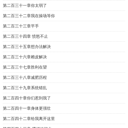
第二百三十一章你太弱了
第二百三十二章我在操场等你
第二百三十三章平手
第二百三十四章 愤怒不止
第二百三十五章想办法解决
第二百三十六章赖皮解决
第二百三十七章胜利在望
第二百三十八章减肥历程
第二百三十九章系统错乱
第二百四十章你们惹到我了
第二百四十一章身体更强壮
第二百四十二章给我离开这里