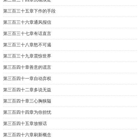
第三百三十五章下作的手段
第三百三十六章通风报信
第三百三十七章有话直言
第三百三十八章怒不可遏
第三百三十九章震惊世界
第三百四十章善意的谎言
第三百四十一章自动弃权
第三百四十二章多说无益
第三百四十章三心胸狭隘
第三百四十四章为你担忧
第三百四十五章放狠话
第三百四十六章刷新概念