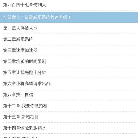
第四百四十七章伤到人
全部章节 ( 超级减肥系统秒速升级 )
第一章人胖被人欺
第二章减肥系统
第三章速度加速器
第四章坑爹的时间限制
第五章让我先跑十分钟
第六章小将高耀请求出战
第八章找回自信
第十二章 我要你做拍档
第十三章 新增项目
第十四章惊险刺激药水