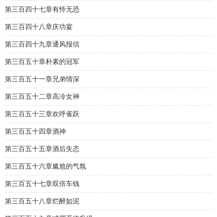
第三百四十七章有恃无恐
第三百四十八章庆功宴
第三百四十九章通风报信
第三百五十章朴素的冠军
第三百五十一章兄弟情深
第三百五十二章高冷女神
第三百五十三章欢呼雀跃
第三百五十四章酒神
第三百五十五章酒后失态
第三百五十六章尴尬的气氛
第三百五十七章双倍车钱
第三百五十八章烂醉如泥