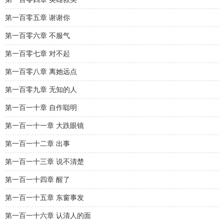
第一百零五章 谢谢你
第一百零六章 不服气
第一百零七章 对不起
第一百零八章 离她远点
第一百零九章 无知的人
第一百一十章 自作聪明
第一百一十一章 大跌眼镜
第一百一十二章 出事
第一百一十三章 说不清楚
第一百一十四章 醒了
第一百一十五章 东窗事发
第一百一十六章 认清人的面