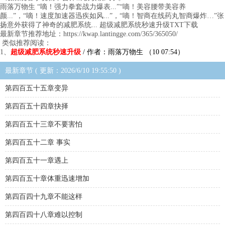
雨落万物生 “嘀！强力拳套战力爆表...”“嘀！美容腰带美容养
颜...”，“嘀！速度加速器迅疾如风...”，“嘀！智商在线药丸智商爆炸…”张
扬意外获得了神奇的减肥系统... 超级减肥系统秒速升级TXT下载
最新章节推荐地址：https://kwap.lantingge.com/365/365050/
类似推荐阅读：
1、
超级减肥系统秒速升级
/ 作者：雨落万物生 （10 07:54）
最新章节 ( 更新：2026/6/10 19:55:50 )
第四百五十五章变异
第四百五十四章抉择
第四百五十三章不要害怕
第四百五十二章 事实
第四百五十一章遇上
第四百五十章体重迅速增加
第四百四十九章不能这样
第四百四十八章难以控制