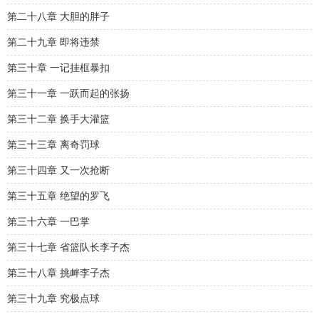
第二十八章 大胆的胖子
第二十九章 即将违禁
第三十章 一记挂框暴扣
第三十一章 一跃而起的张扬
第三十二章 换手大灌篮
第三十三章 离奇罚球
第三十四章 又一次抢断
第三十五章 绝望的罗飞
第三十六章 一巴掌
第三十七章 省篮队长李子杰
第三十八章 挑衅李子杰
第三十九章 究极点球