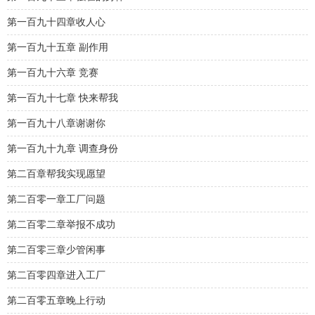
第一百九十四章收人心
第一百九十五章 副作用
第一百九十六章 竞赛
第一百九十七章 快来帮我
第一百九十八章谢谢你
第一百九十九章 调查身份
第二百章帮我实现愿望
第二百零一章工厂问题
第二百零二章举报不成功
第二百零三章少管闲事
第二百零四章进入工厂
第二百零五章晚上行动