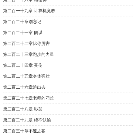
第二百一十九章 计算机竞赛
第二百二十章别忘记
第二百二十一章 阴谋
第二百二十二章比你厉害
第二百二十三章跑步的力量
第二百二十四章 受伤
第二百二十五章身体强壮
第二百二十六章追出去
第二百二十七章老师的刁难
第二百二十八章 吵架
第二百二十九章 绝不认输
第二百三十章不速之客