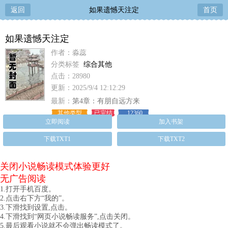
返回
如果遗憾天注定
首页
如果遗憾天注定
作者：淼蕊
分类标签
综合其他
点击：28980
更新：2025/9/4 12:12:29
最新：
第4章：有朋自远方来
其他类型
已完结
12360
立即阅读
加入书架
下载TXT1
下载TXT2
关闭小说畅读模式体验更好
无广告阅读
1.打开手机百度。
2.点击右下方“我的”。
3.下滑找到设置,点击。
4.下滑找到“网页小说畅读服务”,点击关闭。
5.最后观看小说就不会弹出畅读模式了。