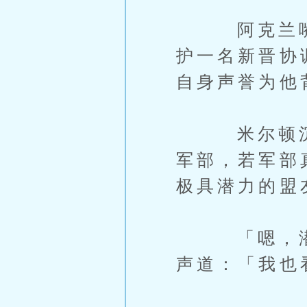
阿克兰嘴角
护一名新晋协
自身声誉为他
米尔顿沉默
军部，若军部
极具潜力的盟
「嗯，潜力
声道：「我也