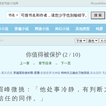
Hi,
undefin
藏读书族小说网
搜 索
书名
市小说
穿越小说
网游小说
科幻小说
其他类型
纯爱
墬
>
你值得被保护 (2 / 10)
上一章
章节目录
下一页
←
→
始
通天武皇
穿越星际做剑尊:星墬
影视世界当神探
特种兵之融合万物系统
巫在回归
无
微挑：「他处事冷静，有判断
信任的同伴。」