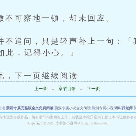
可察地一顿，却未回应。
追问，只是轻声补上一句：「我
如此，记得小心。」
下一页继续阅读
上一章
章节目录
下一页
←
→
阅读
脑洞专属完整版全文免费阅读
脑洞专属小说全文阅读
脑洞专属小说
请叫我老师
世者
穿书第一天就结婚小说全文阅读
有小说为转载作品，所有章节均由网友上传，转载至本站只是为了宣传本书让更多读
Copyright © 2019 读书族小说网 All Rights Reserved.