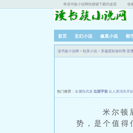
将读书族小说网快捷键下载到桌面
收
首页
玄幻小说
修真小说
都
读书族小说网
>
耽美小说
>
穿越星际做剑尊:星
热门推荐：
全属性武道
位面宇宙
从人类消失开
米尔顿眉峰
势，是个值得