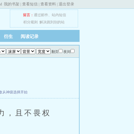
ed
我的书架
|
查看短信
|
查看资料
|
退出登录
留言：
通过邮件
、
站内短信
积分规则
解决跳到别的站
衍生
阅读记录
翻页
夜间
敌从神级选择开始
力，且不畏权