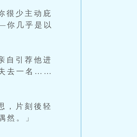
你很少主动庇
—你几乎是以
亲自引荐他进
失去一名……
思，片刻後轻
偶然。」