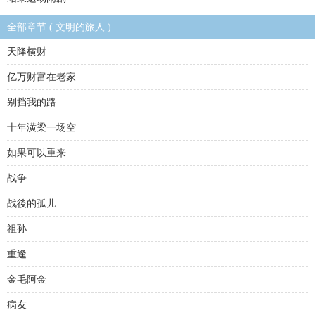
全部章节 ( 文明的旅人 )
天降横财
亿万财富在老家
别挡我的路
十年潢梁一场空
如果可以重来
战争
战後的孤儿
祖孙
重逢
金毛阿金
病友