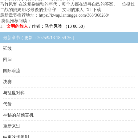
马竹风骅 在这复杂躁动的年代，每个人都在追寻自己的答案。一位挺过
二战的奶奶用尽最後的生命守 ... 文明的旅人TXT下载
最新章节推荐地址：https://kwap.lantingge.com/368/368268/
类似推荐阅读：
1、
文明的旅人
/ 作者：马竹风骅 （13 06:58）
最新章节 ( 更新：2025/9/13 18:59:36 )
延续
回归
国际暗流
决赛
与乱世对弈
代价
神秘的AI预言机
重新来过
结束这场闹剧