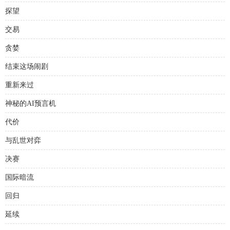
探望
交易
贪婪
结束这场闹剧
重新来过
神秘的AI预言机
代价
与乱世对弈
决赛
国际暗流
回归
延续