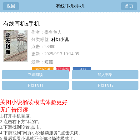
返回
有线耳机x手机
首页
有线耳机x手机
作者：墨鱼鱼人
分类标签
科幻小说
点击：28980
更新：2025/9/13 19:14:05
最新：
短篇
科幻小说
已完结
430
立即阅读
加入书架
下载TXT1
下载TXT2
关闭小说畅读模式体验更好
无广告阅读
1.打开手机百度。
2.点击右下方“我的”。
3.下滑找到设置,点击。
4.下滑找到“网页小说畅读服务”,点击关闭。
5.最后观看小说就不会弹出畅读模式了。