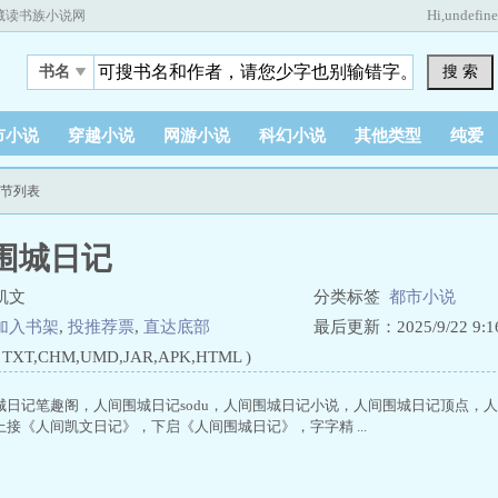
Hi,
undefin
藏读书族小说网
搜 索
书名
市小说
穿越小说
网游小说
科幻小说
其他类型
纯爱
章节列表
围城日记
凯文
分类标签
都市小说
加入书架
,
投推荐票
,
直达底部
最后更新：2025/9/22 9:16
XT,CHM,UMD,JAR,APK,HTML )
城日记笔趣阁，人间围城日记sodu，人间围城日记小说，人间围城日记顶点，
接《人间凯文日记》，下启《人间围城日记》，字字精 ...