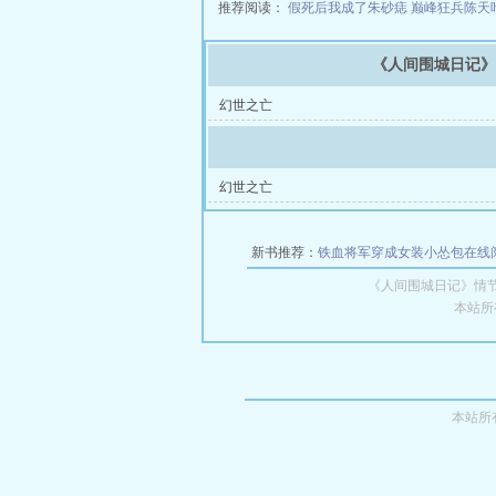
推荐阅读：
假死后我成了朱砂痣
巅峰狂兵陈天
《人间围城日记
幻世之亡
幻世之亡
新书推荐：
铁血将军穿成女装小怂包在线
《人间围城日记》情
本站所
本站所