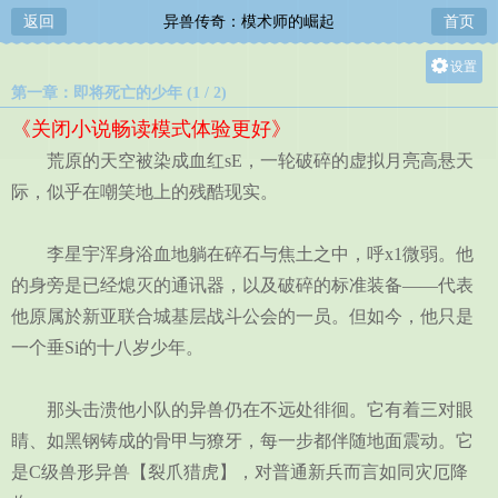
返回
异兽传奇：模术师的崛起
首页
设置
第一章：即将死亡的少年 (1 / 2)
关灯
《关闭小说畅读模式体验更好》
大
荒原的天空被染成血红sE，一轮破碎的虚拟月亮高悬天
中
际，似乎在嘲笑地上的残酷现实。
小
李星宇浑身浴血地躺在碎石与焦土之中，呼x1微弱。他
的身旁是已经熄灭的通讯器，以及破碎的标准装备——代表
他原属於新亚联合城基层战斗公会的一员。但如今，他只是
一个垂Si的十八岁少年。
那头击溃他小队的异兽仍在不远处徘徊。它有着三对眼
睛、如黑钢铸成的骨甲与獠牙，每一步都伴随地面震动。它
是C级兽形异兽【裂爪猎虎】，对普通新兵而言如同灾厄降