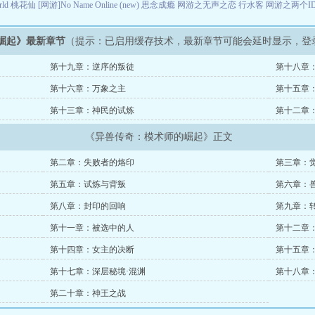
rld
桃花仙
[网游]No Name Online (new)
思念成瘾
网游之无声之恋
行水客
网游之两个I
崛起》最新章节
（提示：已启用缓存技术，最新章节可能会延时显示，登
第十九章：逆序的叛徒
第十八章
第十六章：万象之主
第十五章
第十三章：神民的试炼
第十二章
《异兽传奇：模术师的崛起》正文
第二章：失败者的烙印
第三章：
第五章：试炼与背叛
第六章：
第八章：封印的回响
第九章：
第十一章：被选中的人
第十二章
第十四章：女主的决断
第十五章
第十七章：深层秘境·混渊
第十八章
第二十章：神王之战