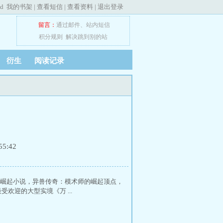
ed
我的书架
|
查看短信
|
查看资料
|
退出登录
留言：
通过邮件
、
站内短信
积分规则
解决跳到别的站
衍生
阅读记录
5:42
的崛起小说，异兽传奇：模术师的崛起顶点，
迎的大型实境《万 ...