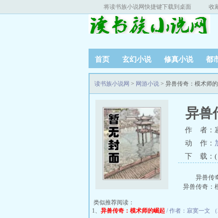
将读书族小说网快捷键下载到桌面
收
首页
玄幻小说
修真小说
都
读书族小说网
>
网游小说
> 异兽传奇：模术师
异兽
作 者：
动 作：
下 载：( T
异兽传
异兽传奇：
类似推荐阅读：
1、
异兽传奇：模术师的崛起
/ 作者：寂寞一文 （23