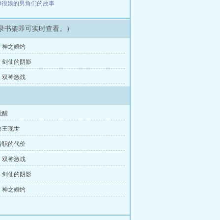
D很娘的男角们的故事
录书架即可实时查看。）
：神之婚约
：剑仙的阴影
：双神激战
觉醒
兽王现世
转职的代价
：双神激战
：剑仙的阴影
：神之婚约