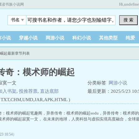
Hi,
undefin
藏读书族小说网
搜 索
书名
市小说
穿越小说
网游小说
科幻小说
其他类型
纯爱
的崛起最新章节列表
传奇：模术师的崛起
寂寞一文
分类标签
网游小说
加入书架
,
投推荐票
,
直达底部
最后更新：2025/5/23 10:5
XT,CHM,UMD,JAR,APK,HTML )
奇：模术师的崛起笔趣阁，异兽传奇：模术师的崛起sodu，异兽传奇：模术师
模术师的崛起寂寞一文， 在未来的地球，人类科技与虚拟实境高度融合，全球最受欢
 10:54）