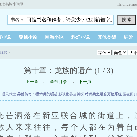
Hi,
undefin
藏读书族小说网
搜 索
书名
市小说
穿越小说
网游小说
科幻小说
其他类型
纯爱
崛起
>
第十章：龙族的遗产 (1 / 3)
上一章
章节目录
下一页
←
→
始
通天武皇
异兽传奇：模术师的崛起
影视世界当神探
特种兵之融合万物系统
巫在回
洒落在新亚联合城的街道上，
数人来来往往，每个人都在为着自