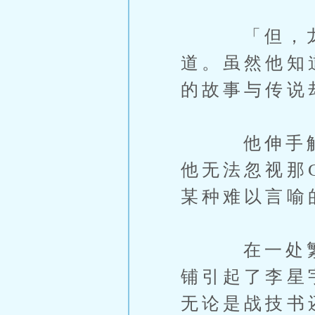
「但，龙族
道。虽然他知
的故事与传说
他伸手触m0
他无法忽视那
某种难以言喻
在一处繁华
铺引起了李星
无论是战技书