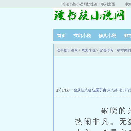
将读书族小说网快捷键下载到桌面
收
首页
玄幻小说
修真小说
都
读书族小说网
>
网游小说
>
异兽传奇：模术师的
热门推荐：
全属性武道
位面宇宙
从人类消失开
破晓的光芒
热闹非凡。无