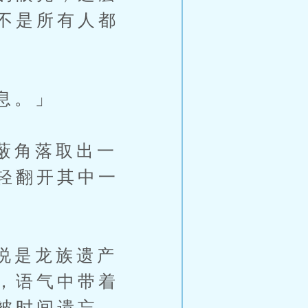
不是所有人都
息。」
蔽角落取出一
轻翻开其中一
说是龙族遗产
，语气中带着
被时间遗忘。