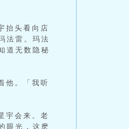
宇抬头看向店
玛法雷。玛法
知道无数隐秘
着他。「我听
星宇会来。老
的眼光，这麽