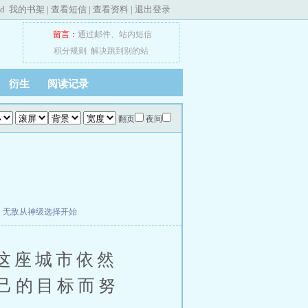
ed
我的书架
|
查看短信
|
查看资料
|
退出登录
留言：
通过邮件
、
站内短信
积分规则
解决跳到别的站
衍生
阅读记录
翻页
夜间
归
无敌从神级选择开始
这座城市依然
己的目标而努