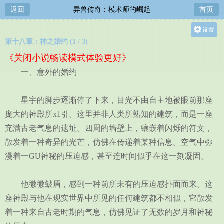
返回
异兽传奇：模术师的崛起
首页
设置
第十八章：神之婚约 (1 / 3)
关灯
《关闭小说畅读模式体验更好》
大
一、意外的婚约
中
小
星宇的脚步逐渐停了下来，目光不由自主地被眼前那座
庞大的神殿所x1引。这里并非人类所熟知的建筑，而是一座
充满古老气息的遗址。四周的墙壁上，镶嵌着闪烁的符文，
散发着一种奇异的光芒，仿佛在传递着某种信息。空气中弥
漫着一GU神秘的压迫感，甚至连时间似乎在这一刻凝固。
他微微皱眉，感到一种前所未有的压迫感扑面而来。这
座神殿与他在现实世界中所见的任何建筑都不相似，它散发
着一种来自古老时期的气息，仿佛见证了无数的岁月和神秘