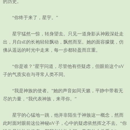
的历史。
“你终于来了，星宇。”
星宇猛然一惊，转身望去。只见一道身影从神殿深处走
出，月白sE的长袍轻轻飘动，飘然而至。她的面容朦胧，仿
佛从遥远的时光中走来，每一步都轻盈而庄重。
“你是谁？”星宇问道，尽管他有些疑虑，但眼前这个nV
子的气质实在与寻常人类不同。
“我是神族的使者。”她的声音如同天籁，平静中带着无
尽的力量，“我代表神族，来寻你。”
星宇的心猛地一跳，他并非陌生于神族这一概念，然而
此时面对眼前这位神秘nV子，心中的疑虑依然挥之不去。“你