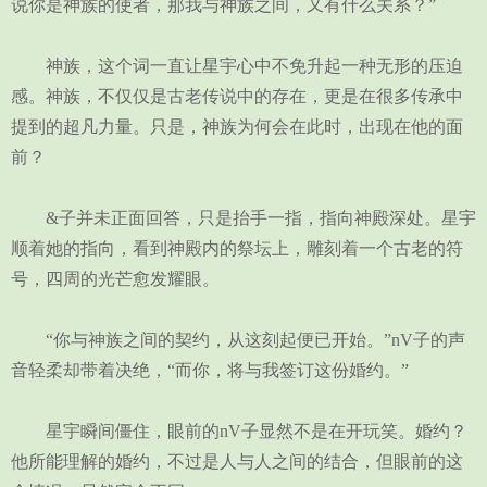
说你是神族的使者，那我与神族之间，又有什么关系？”
神族，这个词一直让星宇心中不免升起一种无形的压迫
感。神族，不仅仅是古老传说中的存在，更是在很多传承中
提到的超凡力量。只是，神族为何会在此时，出现在他的面
前？
&子并未正面回答，只是抬手一指，指向神殿深处。星宇
顺着她的指向，看到神殿内的祭坛上，雕刻着一个古老的符
号，四周的光芒愈发耀眼。
“你与神族之间的契约，从这刻起便已开始。”nV子的声
音轻柔却带着决绝，“而你，将与我签订这份婚约。”
星宇瞬间僵住，眼前的nV子显然不是在开玩笑。婚约？
他所能理解的婚约，不过是人与人之间的结合，但眼前的这