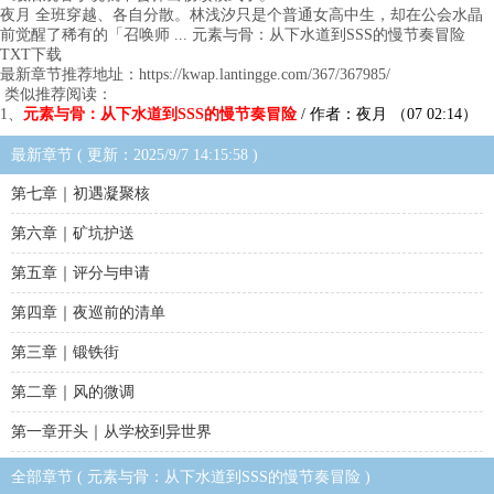
夜月 全班穿越、各自分散。林浅汐只是个普通女高中生，却在公会水晶
前觉醒了稀有的「召唤师 ... 元素与骨：从下水道到SSS的慢节奏冒险
TXT下载
最新章节推荐地址：https://kwap.lantingge.com/367/367985/
类似推荐阅读：
1、
元素与骨：从下水道到SSS的慢节奏冒险
/ 作者：夜月 （07 02:14）
最新章节 ( 更新：2025/9/7 14:15:58 )
第七章｜初遇凝聚核
第六章｜矿坑护送
第五章｜评分与申请
第四章｜夜巡前的清单
第三章｜锻铁街
第二章｜风的微调
第一章开头｜从学校到异世界
全部章节 ( 元素与骨：从下水道到SSS的慢节奏冒险 )