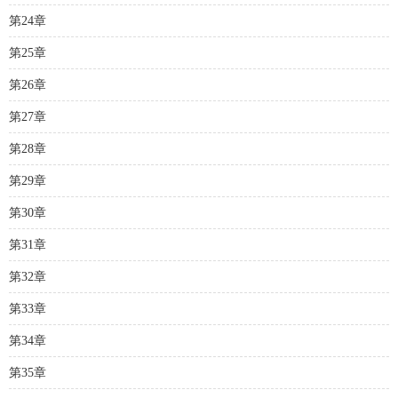
第24章
第25章
第26章
第27章
第28章
第29章
第30章
第31章
第32章
第33章
第34章
第35章