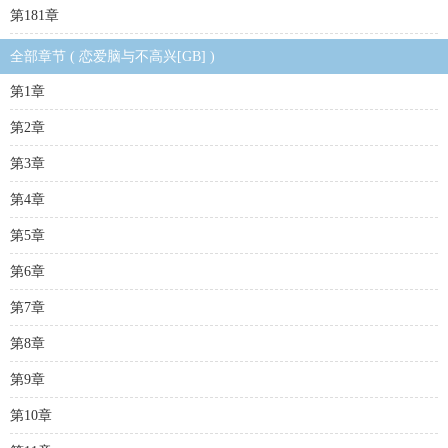
第181章
全部章节 ( 恋爱脑与不高兴[GB] )
第1章
第2章
第3章
第4章
第5章
第6章
第7章
第8章
第9章
第10章