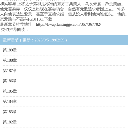
和风容与 上将之子落羽是标准的东方古典美人，乌发朱唇，矜贵美丽。
他无需卖弄，仅仅是出现在宴会场合，自然有无数追求者围上去。 许多
人向他表达过爱意，甚至于直接求婚，但从没人看到他为谁低头。 他的..
恋爱脑与不高兴[GB]TXT下载
最新章节推荐地址：https://kwap.lantingge.com/367/367782/
类似推荐阅读：
最新章节 ( 更新：2025/9/5 19:02:59 )
第189章
第188章
第187章
第186章
第185章
第184章
第183章
第182章