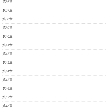
第36章
第37章
第38章
第39章
第40章
第41章
第42章
第43章
第44章
第45章
第46章
第47章
第48章