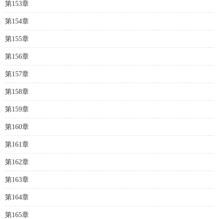
第153章
第154章
第155章
第156章
第157章
第158章
第159章
第160章
第161章
第162章
第163章
第164章
第165章