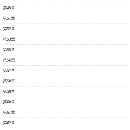
第49章
第51章
第52章
第53章
第55章
第56章
第57章
第58章
第59章
第60章
第61章
第62章